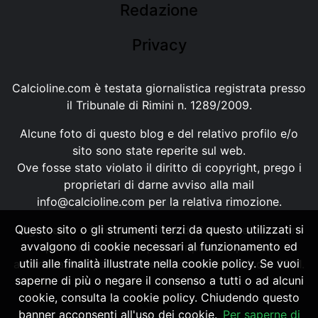
Redazione
Privacy
Calcioline.com è testata giornalistica registrata presso
il Tribunale di Rimini n. 1289/2009.
Alcune foto di questo blog e del relativo profilo e/o
sito sono state reperite sul web.
Ove fosse stato violato il diritto di copyright, prego i
proprietari di darne avviso alla mail
info@calcioline.com
per la relativa rimozione.
Questo sito o gli strumenti terzi da questo utilizzati si
Ogni testo e foto di proprietà di Calcioline.com non
avvalgono di cookie necessari al funzionamento ed
possono essere copiati o riprodotti, senza
utili alle finalità illustrate nella cookie policy. Se vuoi
autorizzazione, ai sensi della normativa n.29 del 2001.
saperne di più o negare il consenso a tutti o ad alcuni
cookie, consulta la cookie policy. Chiudendo questo
banner acconsenti all'uso dei cookie.
Per saperne di