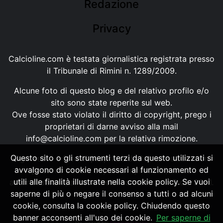
Redazione
Privacy
Calcioline.com è testata giornalistica registrata presso
il Tribunale di Rimini n. 1289/2009.
Alcune foto di questo blog e del relativo profilo e/o
sito sono state reperite sul web.
Ove fosse stato violato il diritto di copyright, prego i
proprietari di darne avviso alla mail
info@calcioline.com
per la relativa rimozione.
Questo sito o gli strumenti terzi da questo utilizzati si
Ogni testo e foto di proprietà di Calcioline.com non
avvalgono di cookie necessari al funzionamento ed
possono essere copiati o riprodotti, senza
utili alle finalità illustrate nella cookie policy. Se vuoi
autorizzazione, ai sensi della normativa n.29 del 2001.
saperne di più o negare il consenso a tutti o ad alcuni
cookie, consulta la cookie policy. Chiudendo questo
banner acconsenti all'uso dei cookie.
Per saperne di