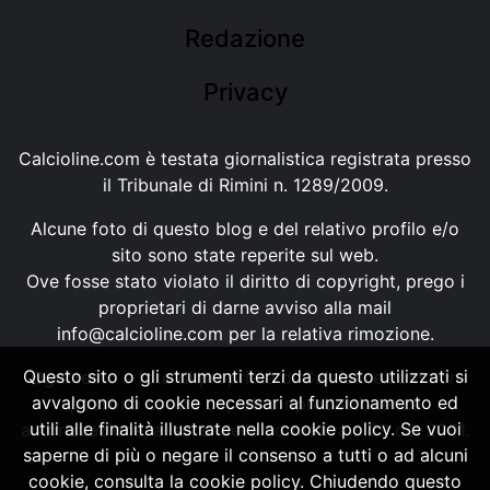
Redazione
Privacy
Calcioline.com è testata giornalistica registrata presso
il Tribunale di Rimini n. 1289/2009.
Alcune foto di questo blog e del relativo profilo e/o
sito sono state reperite sul web.
Ove fosse stato violato il diritto di copyright, prego i
proprietari di darne avviso alla mail
info@calcioline.com
per la relativa rimozione.
Questo sito o gli strumenti terzi da questo utilizzati si
Ogni testo e foto di proprietà di Calcioline.com non
avvalgono di cookie necessari al funzionamento ed
possono essere copiati o riprodotti, senza
utili alle finalità illustrate nella cookie policy. Se vuoi
autorizzazione, ai sensi della normativa n.29 del 2001.
saperne di più o negare il consenso a tutti o ad alcuni
cookie, consulta la cookie policy. Chiudendo questo