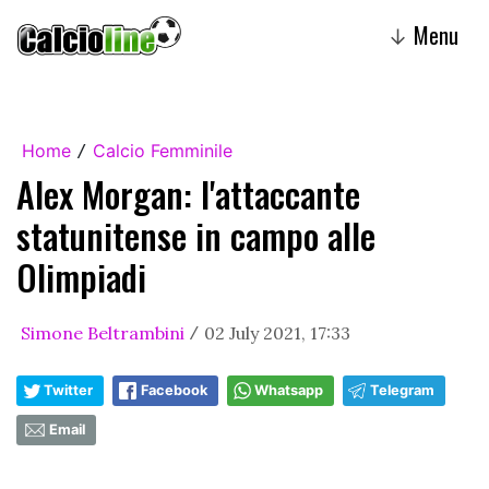
Menu
↓
Home
Calcio Femminile
/
Alex Morgan: l'attaccante
statunitense in campo alle
Olimpiadi
Simone Beltrambini
02 July 2021, 17:33
/
Twitter
Facebook
Whatsapp
Telegram
Email