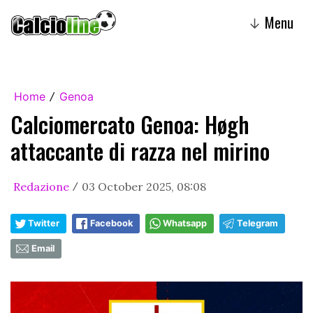
Menu
↓
Home
Genoa
/
Calciomercato Genoa: Høgh
attaccante di razza nel mirino
Redazione
03 October 2025, 08:08
/
Twitter
Facebook
Whatsapp
Telegram
Email