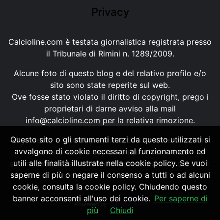
Privacy
Calcioline.com è testata giornalistica registrata presso
il Tribunale di Rimini n. 1289/2009.
Alcune foto di questo blog e del relativo profilo e/o
sito sono state reperite sul web.
Ove fosse stato violato il diritto di copyright, prego i
proprietari di darne avviso alla mail
info@calcioline.com
per la relativa rimozione.
Questo sito o gli strumenti terzi da questo utilizzati si
Ogni testo e foto di proprietà di Calcioline.com non
avvalgono di cookie necessari al funzionamento ed
possono essere copiati o riprodotti, senza
utili alle finalità illustrate nella cookie policy. Se vuoi
autorizzazione, ai sensi della normativa n.29 del 2001.
saperne di più o negare il consenso a tutti o ad alcuni
cookie, consulta la cookie policy. Chiudendo questo
banner acconsenti all'uso dei cookie.
Per saperne di
Powered by
SpheraHouse
più
Chiudi