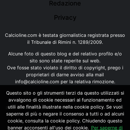
Redazione
Privacy
Calcioline.com è testata giornalistica registrata presso
il Tribunale di Rimini n. 1289/2009.
Alcune foto di questo blog e del relativo profilo e/o
sito sono state reperite sul web.
Ove fosse stato violato il diritto di copyright, prego i
proprietari di darne avviso alla mail
info@calcioline.com
per la relativa rimozione.
Questo sito o gli strumenti terzi da questo utilizzati si
Ogni testo e foto di proprietà di Calcioline.com non
avvalgono di cookie necessari al funzionamento ed
possono essere copiati o riprodotti, senza
utili alle finalità illustrate nella cookie policy. Se vuoi
autorizzazione, ai sensi della normativa n.29 del 2001.
saperne di più o negare il consenso a tutti o ad alcuni
cookie, consulta la cookie policy. Chiudendo questo
banner acconsenti all'uso dei cookie.
Per saperne di