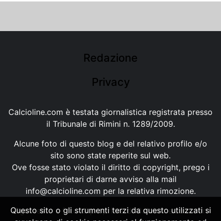
Redazione
Privacy
Calcioline.com è testata giornalistica registrata presso
il Tribunale di Rimini n. 1289/2009.
Alcune foto di questo blog e del relativo profilo e/o
sito sono state reperite sul web.
Ove fosse stato violato il diritto di copyright, prego i
proprietari di darne avviso alla mail
info@calcioline.com
per la relativa rimozione.
Questo sito o gli strumenti terzi da questo utilizzati si
Ogni testo e foto di proprietà di Calcioline.com non