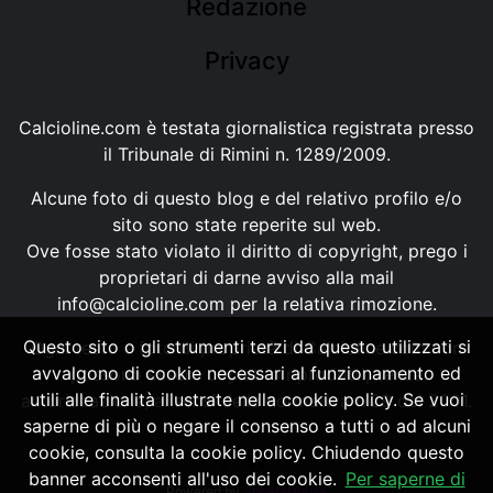
Redazione
Privacy
Calcioline.com è testata giornalistica registrata presso
il Tribunale di Rimini n. 1289/2009.
Alcune foto di questo blog e del relativo profilo e/o
sito sono state reperite sul web.
Ove fosse stato violato il diritto di copyright, prego i
proprietari di darne avviso alla mail
info@calcioline.com
per la relativa rimozione.
Questo sito o gli strumenti terzi da questo utilizzati si
Ogni testo e foto di proprietà di Calcioline.com non
avvalgono di cookie necessari al funzionamento ed
possono essere copiati o riprodotti, senza
utili alle finalità illustrate nella cookie policy. Se vuoi
autorizzazione, ai sensi della normativa n.29 del 2001.
saperne di più o negare il consenso a tutti o ad alcuni
cookie, consulta la cookie policy. Chiudendo questo
banner acconsenti all'uso dei cookie.
Per saperne di
Powered by
SpheraHouse