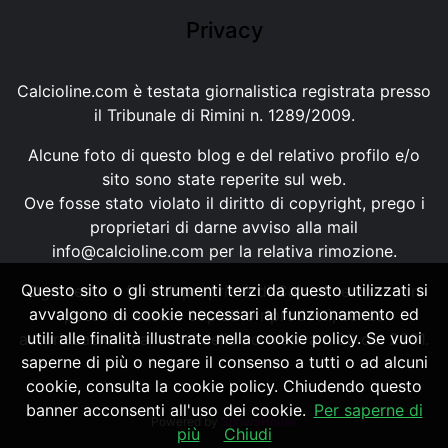
Privacy
Calcioline.com è testata giornalistica registrata presso
il Tribunale di Rimini n. 1289/2009.
Alcune foto di questo blog e del relativo profilo e/o
sito sono state reperite sul web.
Ove fosse stato violato il diritto di copyright, prego i
proprietari di darne avviso alla mail
info@calcioline.com
per la relativa rimozione.
Questo sito o gli strumenti terzi da questo utilizzati si
Ogni testo e foto di proprietà di Calcioline.com non
avvalgono di cookie necessari al funzionamento ed
possono essere copiati o riprodotti, senza
utili alle finalità illustrate nella cookie policy. Se vuoi
autorizzazione, ai sensi della normativa n.29 del 2001.
saperne di più o negare il consenso a tutti o ad alcuni
cookie, consulta la cookie policy. Chiudendo questo
banner acconsenti all'uso dei cookie.
Per saperne di
Powered by
SpheraHouse
più
Chiudi