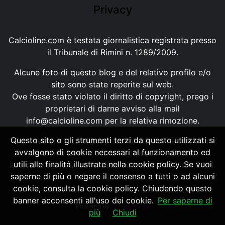
Privacy
Calcioline.com è testata giornalistica registrata presso
il Tribunale di Rimini n. 1289/2009.
Alcune foto di questo blog e del relativo profilo e/o
sito sono state reperite sul web.
Ove fosse stato violato il diritto di copyright, prego i
proprietari di darne avviso alla mail
info@calcioline.com
per la relativa rimozione.
Questo sito o gli strumenti terzi da questo utilizzati si
Ogni testo e foto di proprietà di Calcioline.com non
avvalgono di cookie necessari al funzionamento ed
possono essere copiati o riprodotti, senza
utili alle finalità illustrate nella cookie policy. Se vuoi
autorizzazione, ai sensi della normativa n.29 del 2001.
saperne di più o negare il consenso a tutti o ad alcuni
cookie, consulta la cookie policy. Chiudendo questo
banner acconsenti all'uso dei cookie.
Per saperne di
Powered by
SpheraHouse
più
Chiudi