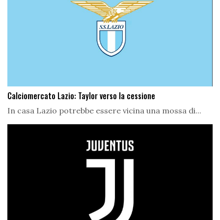
Calciomercato Lazio: Taylor verso la cessione
In casa Lazio potrebbe essere vicina una mossa di...