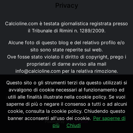
Privacy
Calcioline.com è testata giornalistica registrata presso
il Tribunale di Rimini n. 1289/2009.
Alcune foto di questo blog e del relativo profilo e/o
sito sono state reperite sul web.
Ove fosse stato violato il diritto di copyright, prego i
proprietari di darne avviso alla mail
info@calcioline.com
per la relativa rimozione.
Questo sito o gli strumenti terzi da questo utilizzati si
Ogni testo e foto di proprietà di Calcioline.com non
avvalgono di cookie necessari al funzionamento ed
possono essere copiati o riprodotti, senza
utili alle finalità illustrate nella cookie policy. Se vuoi
autorizzazione, ai sensi della normativa n.29 del 2001.
saperne di più o negare il consenso a tutti o ad alcuni
cookie, consulta la cookie policy. Chiudendo questo
banner acconsenti all'uso dei cookie.
Per saperne di
Powered by
SpheraHouse
più
Chiudi