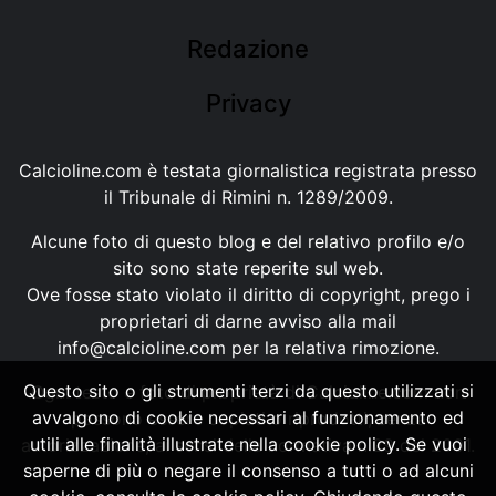
Redazione
Privacy
Calcioline.com è testata giornalistica registrata presso
il Tribunale di Rimini n. 1289/2009.
Alcune foto di questo blog e del relativo profilo e/o
sito sono state reperite sul web.
Ove fosse stato violato il diritto di copyright, prego i
proprietari di darne avviso alla mail
info@calcioline.com
per la relativa rimozione.
Questo sito o gli strumenti terzi da questo utilizzati si
Ogni testo e foto di proprietà di Calcioline.com non
avvalgono di cookie necessari al funzionamento ed
possono essere copiati o riprodotti, senza
utili alle finalità illustrate nella cookie policy. Se vuoi
autorizzazione, ai sensi della normativa n.29 del 2001.
saperne di più o negare il consenso a tutti o ad alcuni