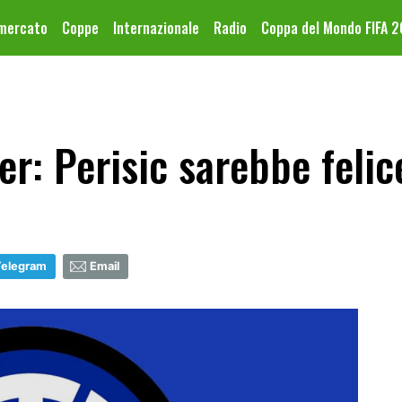
omercato
Coppe
Internazionale
Radio
Coppa del Mondo FIFA 
r: Perisic sarebbe felic
Telegram
Email