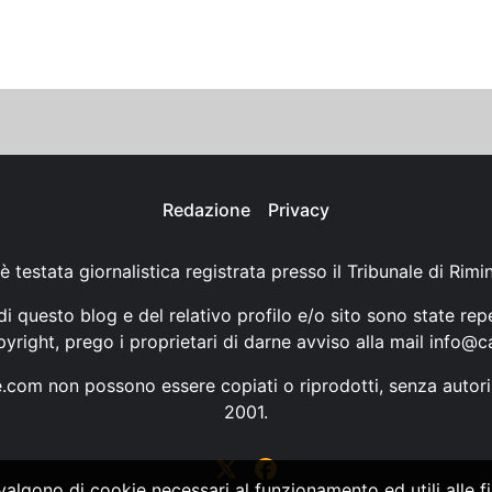
Redazione
Privacy
è testata giornalistica registrata presso il Tribunale di Rimi
i questo blog e del relativo profilo e/o sito sono state rep
opyright, prego i proprietari di darne avviso alla mail
info@ca
ne.com non possono essere copiati o riprodotti, senza autori
2001.
vvalgono di cookie necessari al funzionamento ed utili alle fin