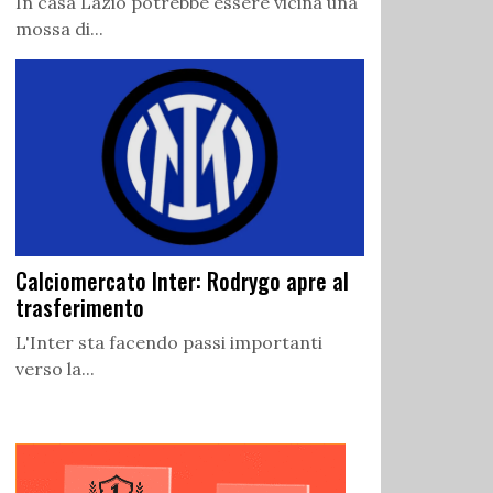
In casa Lazio potrebbe essere vicina una
mossa di...
Calciomercato Inter: Rodrygo apre al
trasferimento
L'Inter sta facendo passi importanti
verso la...