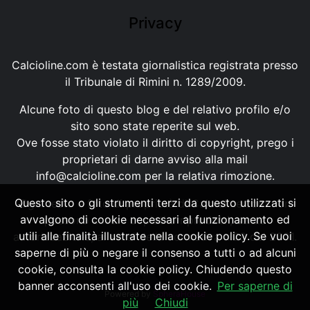
Privacy
Calcioline.com è testata giornalistica registrata presso
il Tribunale di Rimini n. 1289/2009.
Alcune foto di questo blog e del relativo profilo e/o
sito sono state reperite sul web.
Ove fosse stato violato il diritto di copyright, prego i
proprietari di darne avviso alla mail
info@calcioline.com
per la relativa rimozione.
Questo sito o gli strumenti terzi da questo utilizzati si
Ogni testo e foto di proprietà di Calcioline.com non
avvalgono di cookie necessari al funzionamento ed
possono essere copiati o riprodotti, senza
utili alle finalità illustrate nella cookie policy. Se vuoi
autorizzazione, ai sensi della normativa n.29 del 2001.
saperne di più o negare il consenso a tutti o ad alcuni
cookie, consulta la cookie policy. Chiudendo questo
banner acconsenti all'uso dei cookie.
Per saperne di
Powered by
SpheraHouse
più
Chiudi