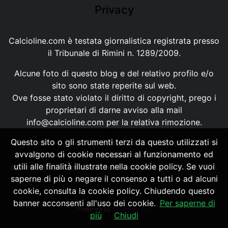
Privacy
Calcioline.com è testata giornalistica registrata presso
il Tribunale di Rimini n. 1289/2009.
Alcune foto di questo blog e del relativo profilo e/o
sito sono state reperite sul web.
Ove fosse stato violato il diritto di copyright, prego i
proprietari di darne avviso alla mail
info@calcioline.com
per la relativa rimozione.
Questo sito o gli strumenti terzi da questo utilizzati si
Ogni testo e foto di proprietà di Calcioline.com non
avvalgono di cookie necessari al funzionamento ed
possono essere copiati o riprodotti, senza
utili alle finalità illustrate nella cookie policy. Se vuoi
autorizzazione, ai sensi della normativa n.29 del 2001.
saperne di più o negare il consenso a tutti o ad alcuni
cookie, consulta la cookie policy. Chiudendo questo
banner acconsenti all'uso dei cookie.
Per saperne di
Powered by
SpheraHouse
più
Chiudi