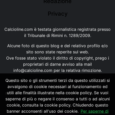
Redazione
Privacy
Calcioline.com è testata giornalistica registrata presso
il Tribunale di Rimini n. 1289/2009.
Alcune foto di questo blog e del relativo profilo e/o
sito sono state reperite sul web.
Ove fosse stato violato il diritto di copyright, prego i
proprietari di darne avviso alla mail
info@calcioline.com
per la relativa rimozione.
Questo sito o gli strumenti terzi da questo utilizzati si
Ogni testo e foto di proprietà di Calcioline.com non
avvalgono di cookie necessari al funzionamento ed
possono essere copiati o riprodotti, senza
utili alle finalità illustrate nella cookie policy. Se vuoi
autorizzazione, ai sensi della normativa n.29 del 2001.
saperne di più o negare il consenso a tutti o ad alcuni
cookie, consulta la cookie policy. Chiudendo questo
banner acconsenti all'uso dei cookie.
Per saperne di
Powered by
SpheraHouse