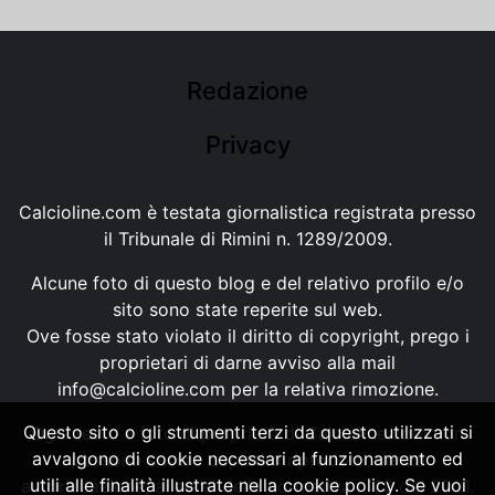
Redazione
Privacy
Calcioline.com è testata giornalistica registrata presso
il Tribunale di Rimini n. 1289/2009.
Alcune foto di questo blog e del relativo profilo e/o
sito sono state reperite sul web.
Ove fosse stato violato il diritto di copyright, prego i
proprietari di darne avviso alla mail
info@calcioline.com
per la relativa rimozione.
Questo sito o gli strumenti terzi da questo utilizzati si
Ogni testo e foto di proprietà di Calcioline.com non
avvalgono di cookie necessari al funzionamento ed
possono essere copiati o riprodotti, senza
utili alle finalità illustrate nella cookie policy. Se vuoi
autorizzazione, ai sensi della normativa n.29 del 2001.