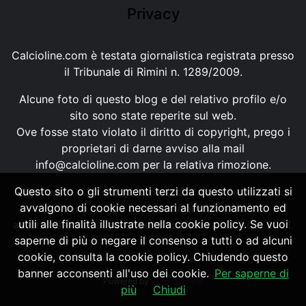
Privacy
Calcioline.com è testata giornalistica registrata presso
il Tribunale di Rimini n. 1289/2009.
Alcune foto di questo blog e del relativo profilo e/o
sito sono state reperite sul web.
Ove fosse stato violato il diritto di copyright, prego i
proprietari di darne avviso alla mail
info@calcioline.com
per la relativa rimozione.
Questo sito o gli strumenti terzi da questo utilizzati si
Ogni testo e foto di proprietà di Calcioline.com non
avvalgono di cookie necessari al funzionamento ed
possono essere copiati o riprodotti, senza
utili alle finalità illustrate nella cookie policy. Se vuoi
autorizzazione, ai sensi della normativa n.29 del 2001.
saperne di più o negare il consenso a tutti o ad alcuni
cookie, consulta la cookie policy. Chiudendo questo
banner acconsenti all'uso dei cookie.
Per saperne di
Powered by
SpheraHouse
più
Chiudi