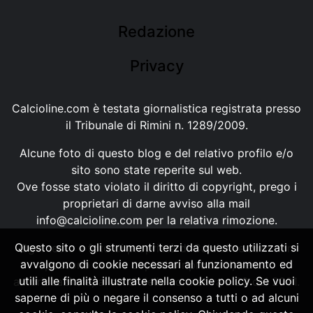
Redazione
Privacy
Calcioline.com è testata giornalistica registrata presso
il Tribunale di Rimini n. 1289/2009.
Alcune foto di questo blog e del relativo profilo e/o
sito sono state reperite sul web.
Ove fosse stato violato il diritto di copyright, prego i
proprietari di darne avviso alla mail
info@calcioline.com
per la relativa rimozione.
Questo sito o gli strumenti terzi da questo utilizzati si
Ogni testo e foto di proprietà di Calcioline.com non
avvalgono di cookie necessari al funzionamento ed
possono essere copiati o riprodotti, senza
utili alle finalità illustrate nella cookie policy. Se vuoi
autorizzazione, ai sensi della normativa n.29 del 2001.
saperne di più o negare il consenso a tutti o ad alcuni