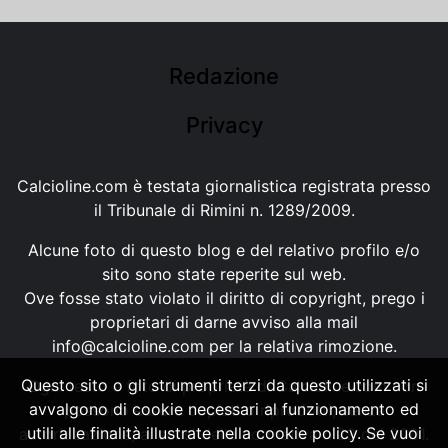
Redazione
Privacy
Calcioline.com è testata giornalistica registrata presso
il Tribunale di Rimini n. 1289/2009.
Alcune foto di questo blog e del relativo profilo e/o
sito sono state reperite sul web.
Ove fosse stato violato il diritto di copyright, prego i
proprietari di darne avviso alla mail
info@calcioline.com
per la relativa rimozione.
Questo sito o gli strumenti terzi da questo utilizzati si
Ogni testo e foto di proprietà di Calcioline.com non
avvalgono di cookie necessari al funzionamento ed
possono essere copiati o riprodotti, senza
utili alle finalità illustrate nella cookie policy. Se vuoi
autorizzazione, ai sensi della normativa n.29 del 2001.