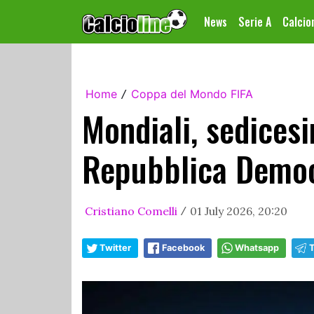
News
Serie A
Calci
Home
Coppa del Mondo FIFA
/
Mondiali, sedicesi
Repubblica Democ
Cristiano Comelli
01 July 2026, 20:20
/
Twitter
Facebook
Whatsapp