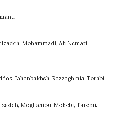
azmand
alilzadeh, Mohammadi, Ali Nemati,
ddos, Jahanbakhsh, Razzaghinia, Torabi
inzadeh, Moghaniou, Mohebi, Taremi.