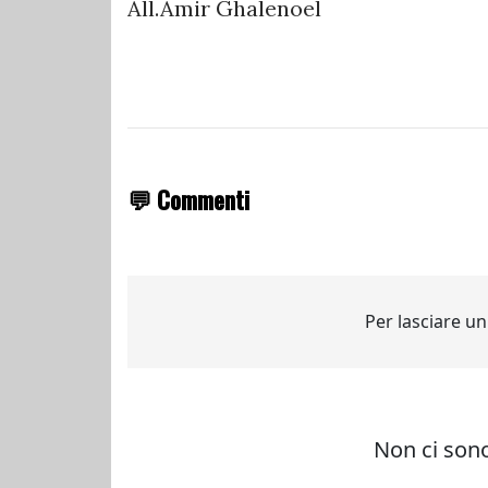
All.Amir Ghalenoel
💬 Commenti