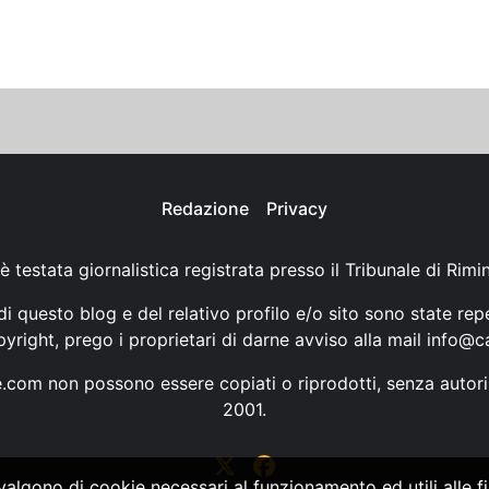
Redazione
Privacy
è testata giornalistica registrata presso il Tribunale di Rimi
i questo blog e del relativo profilo e/o sito sono state rep
opyright, prego i proprietari di darne avviso alla mail
info@ca
ne.com non possono essere copiati o riprodotti, senza autori
2001.
vvalgono di cookie necessari al funzionamento ed utili alle fin