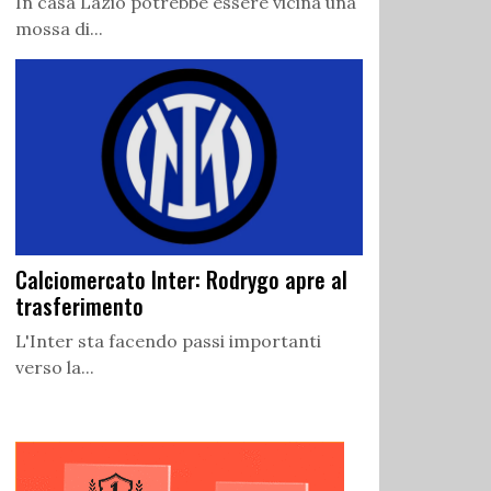
In casa Lazio potrebbe essere vicina una
mossa di...
Calciomercato Inter: Rodrygo apre al
trasferimento
L'Inter sta facendo passi importanti
verso la...