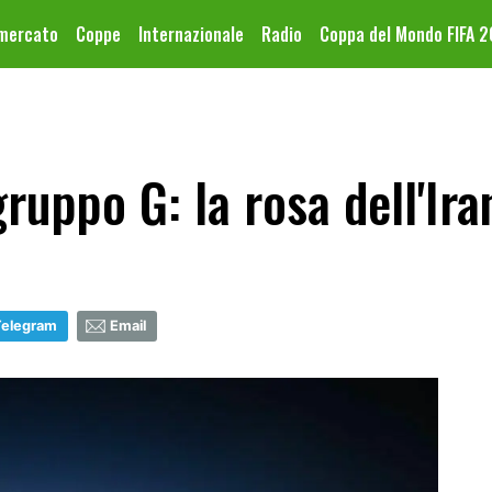
omercato
Coppe
Internazionale
Radio
Coppa del Mondo FIFA 
gruppo G: la rosa dell'Ira
Telegram
Email