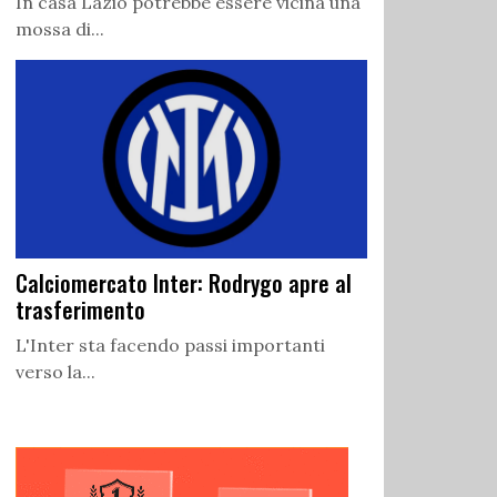
In casa Lazio potrebbe essere vicina una
mossa di...
Calciomercato Inter: Rodrygo apre al
trasferimento
L'Inter sta facendo passi importanti
verso la...