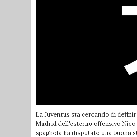
La Juventus sta cercando di definire
Madrid dell'esterno offensivo Nico 
spagnola ha disputato una buona st