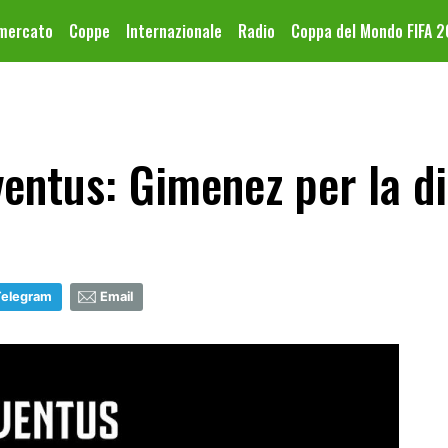
omercato
Coppe
Internazionale
Radio
Coppa del Mondo FIFA 
entus: Gimenez per la di
Telegram
Email