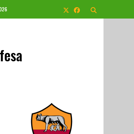
2026
fesa