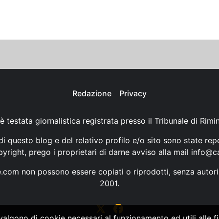
Redazione
Privacy
è testata giornalistica registrata presso il Tribunale di Rimi
i questo blog e del relativo profilo e/o sito sono state rep
opyright, prego i proprietari di darne avviso alla mail
info@ca
ne.com non possono essere copiati o riprodotti, senza autori
2001.
vvalgono di cookie necessari al funzionamento ed utili alle fin