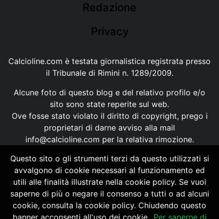
Redazione
Privacy
Calcioline.com è testata giornalistica registrata presso
il Tribunale di Rimini n. 1289/2009.
Alcune foto di questo blog e del relativo profilo e/o
sito sono state reperite sul web.
Ove fosse stato violato il diritto di copyright, prego i
proprietari di darne avviso alla mail
info@calcioline.com
per la relativa rimozione.
Questo sito o gli strumenti terzi da questo utilizzati si
Ogni testo e foto di proprietà di Calcioline.com non
avvalgono di cookie necessari al funzionamento ed
possono essere copiati o riprodotti, senza
utili alle finalità illustrate nella cookie policy. Se vuoi
autorizzazione, ai sensi della normativa n.29 del 2001.
saperne di più o negare il consenso a tutti o ad alcuni
cookie, consulta la cookie policy. Chiudendo questo
banner acconsenti all'uso dei cookie.
Per saperne di