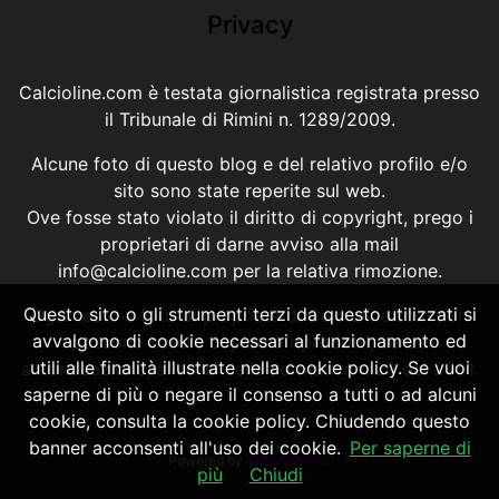
Privacy
Calcioline.com è testata giornalistica registrata presso
il Tribunale di Rimini n. 1289/2009.
Alcune foto di questo blog e del relativo profilo e/o
sito sono state reperite sul web.
Ove fosse stato violato il diritto di copyright, prego i
proprietari di darne avviso alla mail
info@calcioline.com
per la relativa rimozione.
Questo sito o gli strumenti terzi da questo utilizzati si
Ogni testo e foto di proprietà di Calcioline.com non
avvalgono di cookie necessari al funzionamento ed
possono essere copiati o riprodotti, senza
utili alle finalità illustrate nella cookie policy. Se vuoi
autorizzazione, ai sensi della normativa n.29 del 2001.
saperne di più o negare il consenso a tutti o ad alcuni
cookie, consulta la cookie policy. Chiudendo questo
banner acconsenti all'uso dei cookie.
Per saperne di
Powered by
SpheraHouse
più
Chiudi