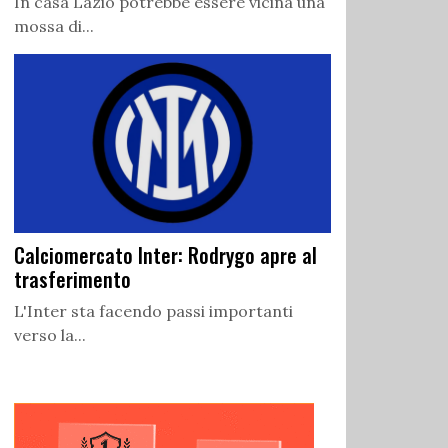
In casa Lazio potrebbe essere vicina una
mossa di...
Calciomercato Inter: Rodrygo apre al
trasferimento
L'Inter sta facendo passi importanti
verso la...