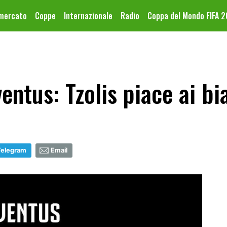
omercato
Coppe
Internazionale
Radio
Coppa del Mondo FIFA 
entus: Tzolis piace ai bi
Telegram
Email