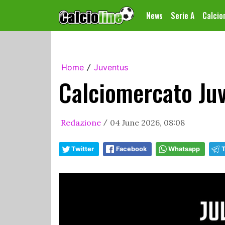
News
Serie A
Calci
Home
Juventus
/
Calciomercato Juv
Redazione
04 June 2026, 08:08
/
Twitter
Facebook
Whatsapp