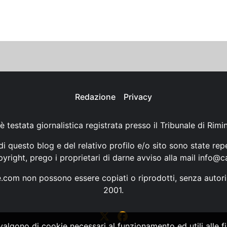
Redazione
Privacy
è testata giornalistica registrata presso il Tribunale di Rimi
i questo blog e del relativo profilo e/o sito sono state rep
opyright, prego i proprietari di darne avviso alla mail
info@ca
ne.com non possono essere copiati o riprodotti, senza autori
2001.
vvalgono di cookie necessari al funzionamento ed utili alle fin