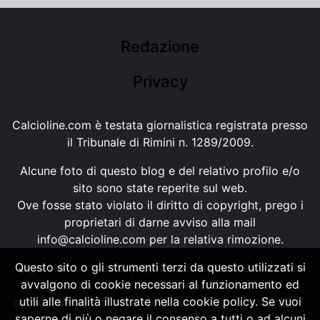
Redazione
Privacy
Calcioline.com è testata giornalistica registrata presso
il Tribunale di Rimini n. 1289/2009.
Alcune foto di questo blog e del relativo profilo e/o
sito sono state reperite sul web.
Ove fosse stato violato il diritto di copyright, prego i
proprietari di darne avviso alla mail
info@calcioline.com
per la relativa rimozione.
Questo sito o gli strumenti terzi da questo utilizzati si
Ogni testo e foto di proprietà di Calcioline.com non
avvalgono di cookie necessari al funzionamento ed
possono essere copiati o riprodotti, senza
utili alle finalità illustrate nella cookie policy. Se vuoi
autorizzazione, ai sensi della normativa n.29 del 2001.
saperne di più o negare il consenso a tutti o ad alcuni