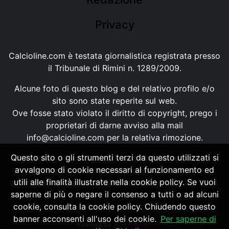
Privacy
Calcioline.com è testata giornalistica registrata presso
il Tribunale di Rimini n. 1289/2009.
Alcune foto di questo blog e del relativo profilo e/o
sito sono state reperite sul web.
Ove fosse stato violato il diritto di copyright, prego i
proprietari di darne avviso alla mail
info@calcioline.com
per la relativa rimozione.
Questo sito o gli strumenti terzi da questo utilizzati si
Ogni testo e foto di proprietà di Calcioline.com non
avvalgono di cookie necessari al funzionamento ed
possono essere copiati o riprodotti, senza
utili alle finalità illustrate nella cookie policy. Se vuoi
autorizzazione, ai sensi della normativa n.29 del 2001.
saperne di più o negare il consenso a tutti o ad alcuni
cookie, consulta la cookie policy. Chiudendo questo
banner acconsenti all'uso dei cookie.
Per saperne di
Powered by
SpheraHouse