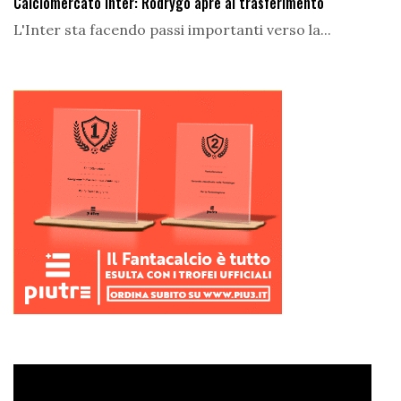
Calciomercato Inter: Rodrygo apre al trasferimento
L'Inter sta facendo passi importanti verso la...