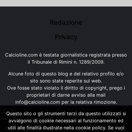
Redazione
Privacy
Calcioline.com è testata giornalistica registrata presso
il Tribunale di Rimini n. 1289/2009.
Alcune foto di questo blog e del relativo profilo e/o
sito sono state reperite sul web.
Ove fosse stato violato il diritto di copyright, prego i
proprietari di darne avviso alla mail
info@calcioline.com
per la relativa rimozione.
Questo sito o gli strumenti terzi da questo utilizzati si
Ogni testo e foto di proprietà di Calcioline.com non
avvalgono di cookie necessari al funzionamento ed
possono essere copiati o riprodotti, senza
utili alle finalità illustrate nella cookie policy. Se vuoi
autorizzazione, ai sensi della normativa n.29 del 2001.