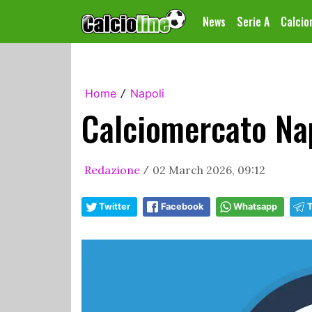
News
Serie A
Calci
Home
Napoli
/
Calciomercato Nap
Redazione
02 March 2026, 09:12
/
Twitter
Facebook
Whatsapp