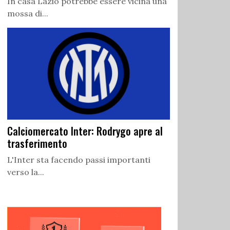
In casa Lazio potrebbe essere vicina una
mossa di...
Calciomercato Inter: Rodrygo apre al
trasferimento
L'Inter sta facendo passi importanti
verso la...