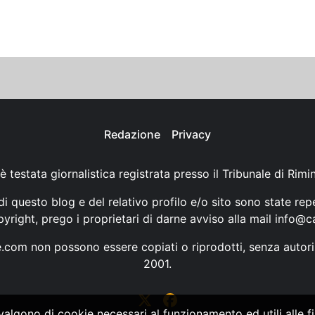
Redazione
Privacy
è testata giornalistica registrata presso il Tribunale di Rimi
i questo blog e del relativo profilo e/o sito sono state rep
opyright, prego i proprietari di darne avviso alla mail
info@ca
ne.com non possono essere copiati o riprodotti, senza autori
2001.
vvalgono di cookie necessari al funzionamento ed utili alle fin