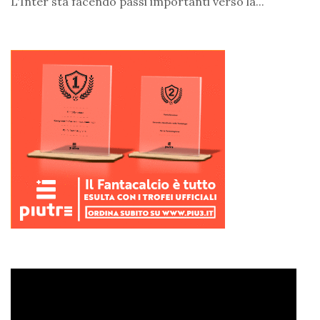
L'Inter sta facendo passi importanti verso la...