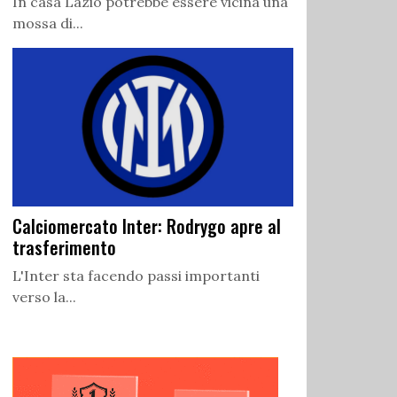
In casa Lazio potrebbe essere vicina una
mossa di...
Calciomercato Inter: Rodrygo apre al
trasferimento
L'Inter sta facendo passi importanti
verso la...