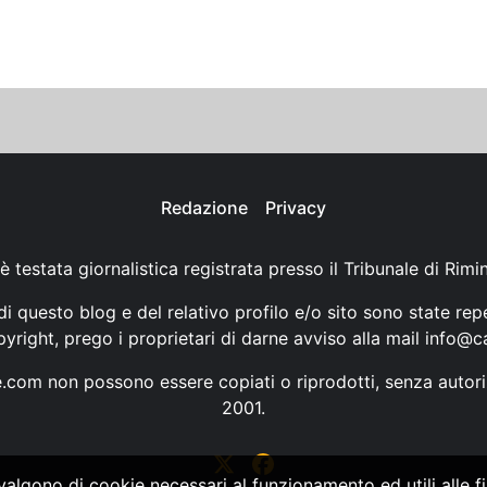
Redazione
Privacy
è testata giornalistica registrata presso il Tribunale di Rimi
i questo blog e del relativo profilo e/o sito sono state rep
opyright, prego i proprietari di darne avviso alla mail
info@ca
ne.com non possono essere copiati o riprodotti, senza autori
2001.
vvalgono di cookie necessari al funzionamento ed utili alle fin