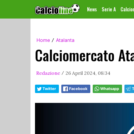
News
Serie A
Calci
Home
Atalanta
/
Calciomercato Ata
Redazione
26 April 2024, 08:34
/
Twitter
Facebook
Whatsapp