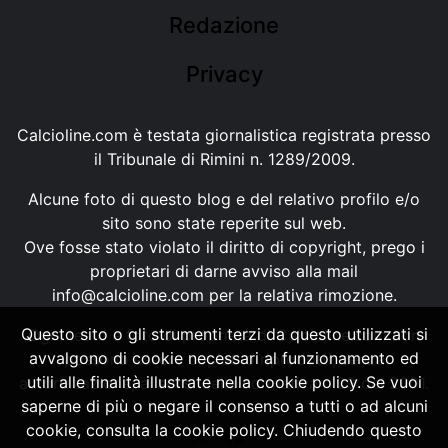
Redazione
Privacy
Calcioline.com è testata giornalistica registrata presso
il Tribunale di Rimini n. 1289/2009.
Alcune foto di questo blog e del relativo profilo e/o
sito sono state reperite sul web.
Ove fosse stato violato il diritto di copyright, prego i
proprietari di darne avviso alla mail
info@calcioline.com
per la relativa rimozione.
Questo sito o gli strumenti terzi da questo utilizzati si
Ogni testo e foto di proprietà di Calcioline.com non
avvalgono di cookie necessari al funzionamento ed
possono essere copiati o riprodotti, senza
utili alle finalità illustrate nella cookie policy. Se vuoi
autorizzazione, ai sensi della normativa n.29 del 2001.
saperne di più o negare il consenso a tutti o ad alcuni
cookie, consulta la cookie policy. Chiudendo questo