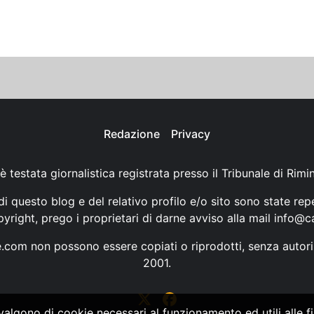
Redazione
Privacy
è testata giornalistica registrata presso il Tribunale di Rimi
i questo blog e del relativo profilo e/o sito sono state rep
opyright, prego i proprietari di darne avviso alla mail
info@ca
ne.com non possono essere copiati o riprodotti, senza autori
2001.
vvalgono di cookie necessari al funzionamento ed utili alle fin