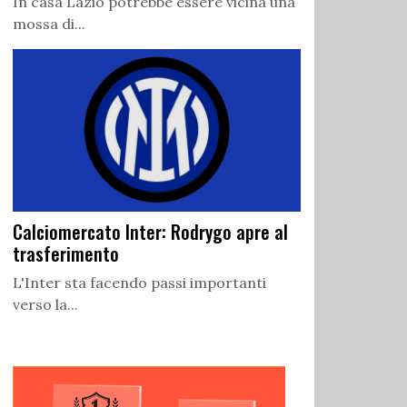
In casa Lazio potrebbe essere vicina una
mossa di...
Calciomercato Inter: Rodrygo apre al
trasferimento
L'Inter sta facendo passi importanti
verso la...