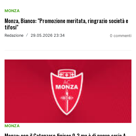
MONZA
Monza, Bianco: "Promozione meritata, ringrazio società e
tifosi"
Redazione
/
29.05.2026 23:34
0 commenti
MONZA
Monza: con il Catanzaro finisce 0-2 ma è di nuovo serie A