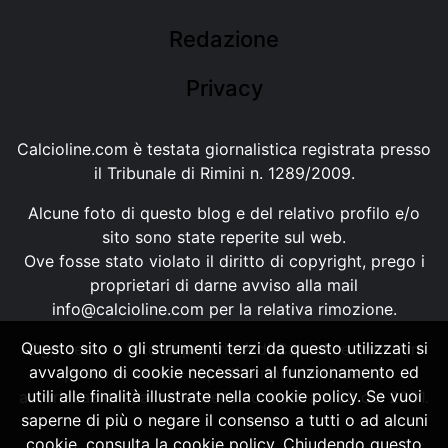
Redazione
Privacy
Calcioline.com è testata giornalistica registrata presso
il Tribunale di Rimini n. 1289/2009.
Alcune foto di questo blog e del relativo profilo e/o
sito sono state reperite sul web.
Ove fosse stato violato il diritto di copyright, prego i
proprietari di darne avviso alla mail
info@calcioline.com
per la relativa rimozione.
Questo sito o gli strumenti terzi da questo utilizzati si
Ogni testo e foto di proprietà di Calcioline.com non
avvalgono di cookie necessari al funzionamento ed
possono essere copiati o riprodotti, senza
utili alle finalità illustrate nella cookie policy. Se vuoi
autorizzazione, ai sensi della normativa n.29 del 2001.
saperne di più o negare il consenso a tutti o ad alcuni
cookie, consulta la cookie policy. Chiudendo questo