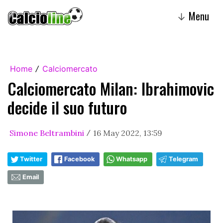
Menu
↓
Home
Calciomercato
/
Calciomercato Milan: Ibrahimovic
decide il suo futuro
Simone Beltrambini
16 May 2022, 13:59
/
Twitter
Facebook
Whatsapp
Telegram
Email