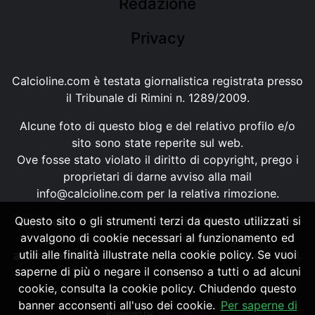
Redazione
Privacy
Calcioline.com è testata giornalistica registrata presso
il Tribunale di Rimini n. 1289/2009.
Alcune foto di questo blog e del relativo profilo e/o
sito sono state reperite sul web.
Ove fosse stato violato il diritto di copyright, prego i
proprietari di darne avviso alla mail
info@calcioline.com
per la relativa rimozione.
Questo sito o gli strumenti terzi da questo utilizzati si
Ogni testo e foto di proprietà di Calcioline.com non
avvalgono di cookie necessari al funzionamento ed
possono essere copiati o riprodotti, senza
utili alle finalità illustrate nella cookie policy. Se vuoi
autorizzazione, ai sensi della normativa n.29 del 2001.
saperne di più o negare il consenso a tutti o ad alcuni
cookie, consulta la cookie policy. Chiudendo questo
banner acconsenti all'uso dei cookie.
Per saperne di
Powered by
SpheraHouse