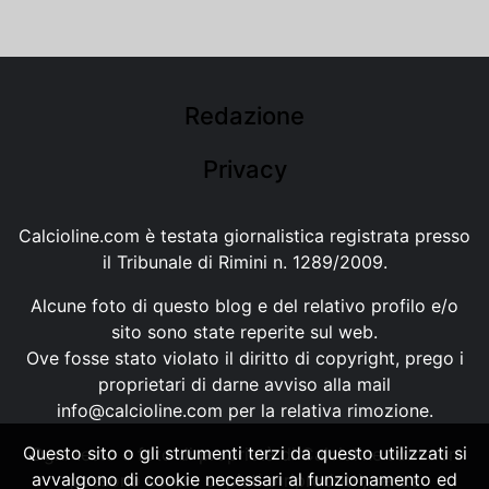
Redazione
Privacy
Calcioline.com è testata giornalistica registrata presso
il Tribunale di Rimini n. 1289/2009.
Alcune foto di questo blog e del relativo profilo e/o
sito sono state reperite sul web.
Ove fosse stato violato il diritto di copyright, prego i
proprietari di darne avviso alla mail
info@calcioline.com
per la relativa rimozione.
Questo sito o gli strumenti terzi da questo utilizzati si
Ogni testo e foto di proprietà di Calcioline.com non
avvalgono di cookie necessari al funzionamento ed
possono essere copiati o riprodotti, senza