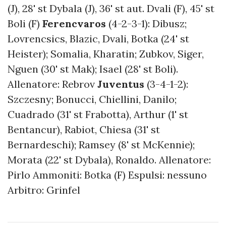
(J), 28' st Dybala (J), 36' st aut. Dvali (F), 45' st
Boli (F)
Ferencvaros
(4-2-3-1): Dibusz;
Lovrencsics, Blazic, Dvali, Botka (24' st
Heister); Somalia, Kharatin; Zubkov, Siger,
Nguen (30' st Mak); Isael (28' st Boli).
Allenatore: Rebrov
Juventus
(3-4-1-2):
Szczesny; Bonucci, Chiellini, Danilo;
Cuadrado (31' st Frabotta), Arthur (1' st
Bentancur), Rabiot, Chiesa (31' st
Bernardeschi); Ramsey (8' st McKennie);
Morata (22' st Dybala), Ronaldo. Allenatore:
Pirlo Ammoniti: Botka (F) Espulsi: nessuno
Arbitro: Grinfel