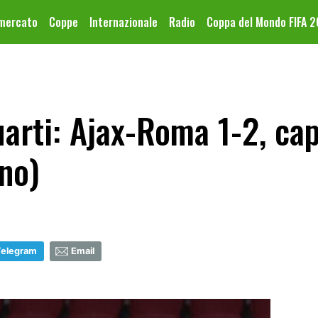
omercato
Coppe
Internazionale
Radio
Coppa del Mondo FIFA 
rti: Ajax-Roma 1-2, capi
ino)
Telegram
Email