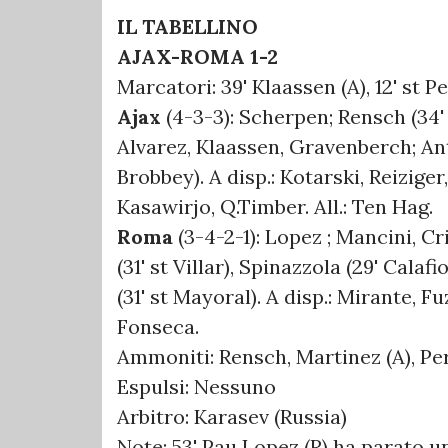
IL TABELLINO
AJAX-ROMA 1-2
Marcatori: 39' Klaassen (A), 12' st Pel
Ajax
(4-3-3): Scherpen; Rensch (34' 
Alvarez, Klaassen, Gravenberch; Anton
Brobbey). A disp.: Kotarski, Reizige
Kasawirjo, Q.Timber. All.: Ten Hag.
Roma
(3-4-2-1): Lopez ; Mancini, C
(31' st Villar), Spinazzola (29' Calafi
(31' st Mayoral). A disp.: Mirante, Fu
Fonseca.
Ammoniti: Rensch, Martinez (A), Per
Espulsi: Nessuno
Arbitro: Karasev (Russia)
Note: 53' Pau Lopez (R) ha parato un