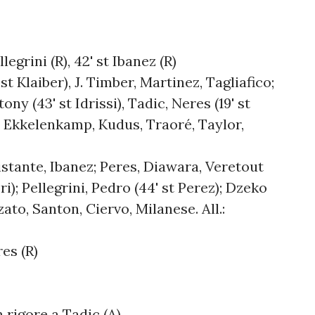
legrini (R), 42' st Ibanez (R)
st Klaiber), J. Timber, Martinez, Tagliafico;
y (43' st Idrissi), Tadic, Neres (19' st
r, Ekkelenkamp, Kudus, Traoré, Taylor,
ristante, Ibanez; Peres, Diawara, Veretout
ori); Pellegrini, Pedro (44' st Perez); Dzeko
zato, Santon, Ciervo, Milanese. All.:
es (R)
 rigore a Tadic (A)