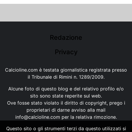
Redazione
Privacy
Calcioline.com è testata giornalistica registrata presso
il Tribunale di Rimini n. 1289/2009.
Alcune foto di questo blog e del relativo profilo e/o
sito sono state reperite sul web.
Ove fosse stato violato il diritto di copyright, prego i
proprietari di darne avviso alla mail
info@calcioline.com
per la relativa rimozione.
Questo sito o gli strumenti terzi da questo utilizzati si
Ogni testo e foto di proprietà di Calcioline.com non