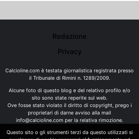
Redazione
Privacy
Calcioline.com è testata giornalistica registrata presso
il Tribunale di Rimini n. 1289/2009.
Alcune foto di questo blog e del relativo profilo e/o
sito sono state reperite sul web.
Ove fosse stato violato il diritto di copyright, prego i
proprietari di darne avviso alla mail
info@calcioline.com
per la relativa rimozione.
Questo sito o gli strumenti terzi da questo utilizzati si
Ogni testo e foto di proprietà di Calcioline.com non