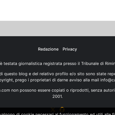
Redazione
Privacy
è testata giornalistica registrata presso il Tribunale di Rimi
i questo blog e del relativo profilo e/o sito sono state rep
opyright, prego i proprietari di darne avviso alla mail
info@ca
ne.com non possono essere copiati o riprodotti, senza autori
2001.
vvalgono di cookie necessari al funzionamento ed utili alle fin