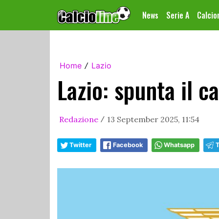
News
Serie A
Calci
Home
Lazio
/
Lazio: spunta il c
Redazione
13 September 2025, 11:54
/
Twitter
Facebook
Whatsapp