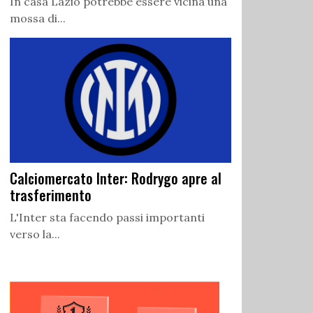
In casa Lazio potrebbe essere vicina una
mossa di...
Calciomercato Inter: Rodrygo apre al
trasferimento
L'Inter sta facendo passi importanti
verso la...