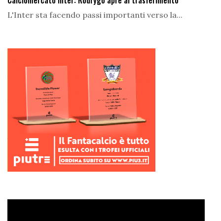
Calciomercato Inter: Rodrygo apre al trasferimento
L'Inter sta facendo passi importanti verso la...