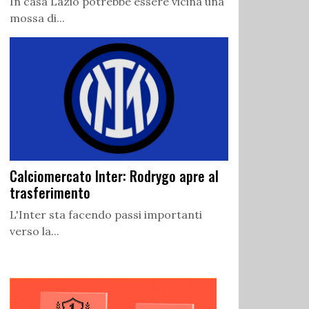
In casa Lazio potrebbe essere vicina una
mossa di...
Calciomercato Inter: Rodrygo apre al
trasferimento
L'Inter sta facendo passi importanti
verso la...