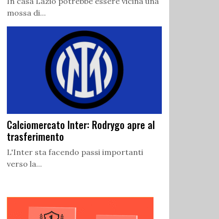
In casa Lazio potrebbe essere vicina una
mossa di...
Calciomercato Inter: Rodrygo apre al
trasferimento
L'Inter sta facendo passi importanti
verso la...