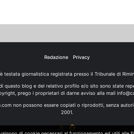
Redazione
Privacy
è testata giornalistica registrata presso il Tribunale di Rimi
i questo blog e del relativo profilo e/o sito sono state rep
opyright, prego i proprietari di darne avviso alla mail
info@ca
ne.com non possono essere copiati o riprodotti, senza autori
2001.
vvalgono di cookie necessari al funzionamento ed utili alle fin