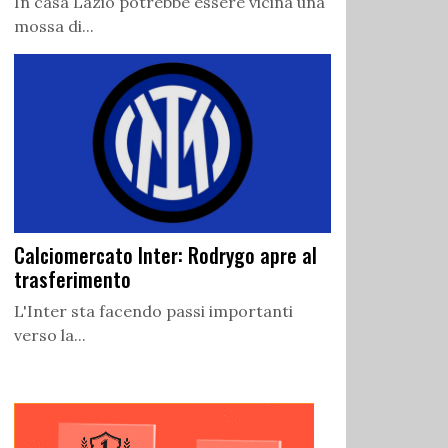
In casa Lazio potrebbe essere vicina una
mossa di...
Calciomercato Inter: Rodrygo apre al
trasferimento
L'Inter sta facendo passi importanti
verso la...