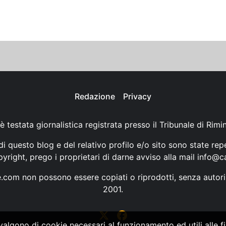
Redazione
Privacy
è testata giornalistica registrata presso il Tribunale di Rimi
i questo blog e del relativo profilo e/o sito sono state rep
opyright, prego i proprietari di darne avviso alla mail
info@ca
ne.com non possono essere copiati o riprodotti, senza autori
2001.
vvalgono di cookie necessari al funzionamento ed utili alle fin