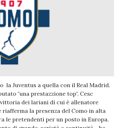
 la Juventus a quella con il Real Madrid.
utato "una prestazzione top". Cesc
ittoria dei lariani di cui è allenatore
e riafferma la presenza del Como in alta
ra le pretendenti per un posto in Europa.
nto di grande serietà e continuità - ha