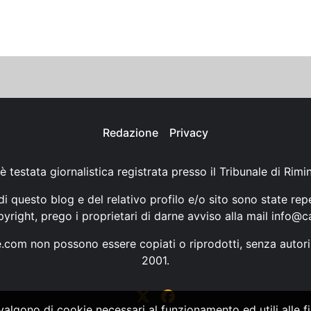
Redazione
Privacy
è testata giornalistica registrata presso il Tribunale di Rimi
i questo blog e del relativo profilo e/o sito sono state rep
opyright, prego i proprietari di darne avviso alla mail
info@ca
ne.com non possono essere copiati o riprodotti, senza autori
2001.
vvalgono di cookie necessari al funzionamento ed utili alle fin