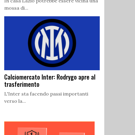
In casa Lazio potrebbe essere vicina una
mossa di...
Calciomercato Inter: Rodrygo apre al
trasferimento
L'Inter sta facendo passi importanti
verso la...