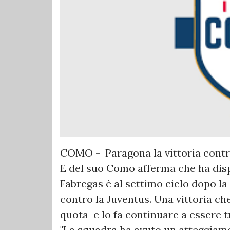
COMO - Paragona la vittoria contro
E del suo Como afferma che ha disp
Fabregas è al settimo cielo dopo la v
contro la Juventus. Una vittoria ch
quota e lo fa continuare a essere t
"La squadra ha avuto un atteggiame