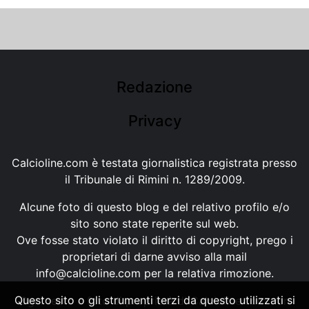
Redazione
Privacy
Calcioline.com è testata giornalistica registrata presso
il Tribunale di Rimini n. 1289/2009.
Alcune foto di questo blog e del relativo profilo e/o
sito sono state reperite sul web.
Ove fosse stato violato il diritto di copyright, prego i
proprietari di darne avviso alla mail
info@calcioline.com
per la relativa rimozione.
Questo sito o gli strumenti terzi da questo utilizzati si
Ogni testo e foto di proprietà di Calcioline.com non