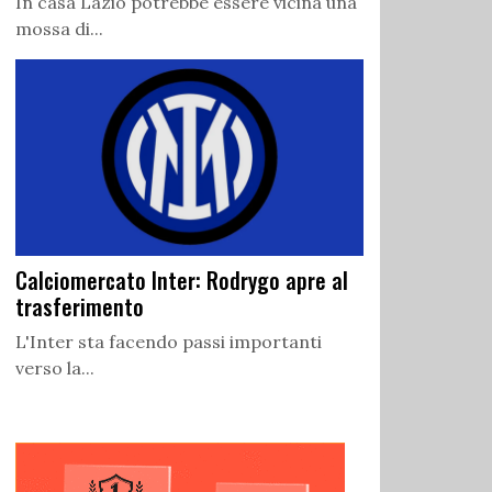
In casa Lazio potrebbe essere vicina una
mossa di...
Calciomercato Inter: Rodrygo apre al
trasferimento
L'Inter sta facendo passi importanti
verso la...