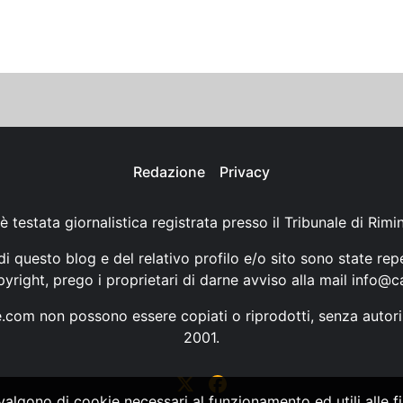
Redazione
Privacy
è testata giornalistica registrata presso il Tribunale di Rimi
i questo blog e del relativo profilo e/o sito sono state rep
opyright, prego i proprietari di darne avviso alla mail
info@ca
ne.com non possono essere copiati o riprodotti, senza autori
2001.
vvalgono di cookie necessari al funzionamento ed utili alle fin